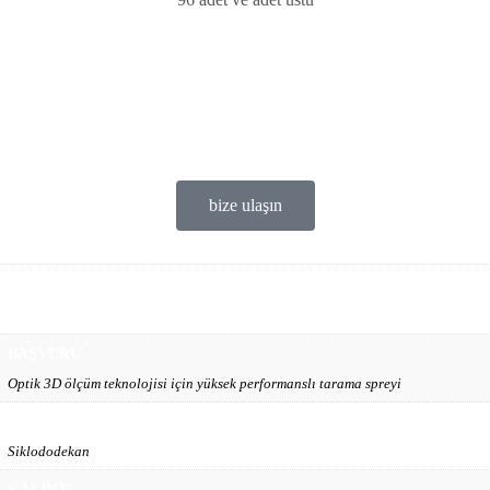
Bize ulaşın
Ticari Firmalar
deneme ürünü Ücretsiz
satis@ofems.com
bize ulaşın
AĞIRLIK
1 lbs
BAŞVURU
Optik 3D ölçüm teknolojisi için yüksek performanslı tarama spreyi
AKTİF MADDE
Siklododekan
KALINTI