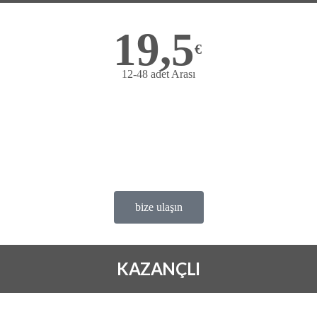
19,5
€
12-48 adet Arası
Bize ulaşın
avantajlı fiyat
Deneme ürünü ücretsiz
satis@ofems.com
bize ulaşın
KAZANÇLI