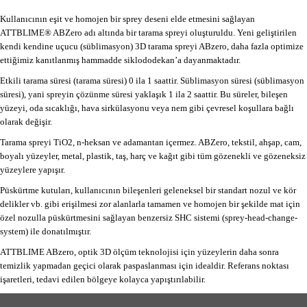
Kullanıcının eşit ve homojen bir sprey deseni elde etmesini sağlayan
ATTBLIME® ABZero adı altında bir tarama spreyi oluşturuldu. Yeni geliştirilen
kendi kendine uçucu (süblimasyon) 3D tarama spreyi ABzero, daha fazla optimize
ettiğimiz kanıtlanmış hammadde siklododekan’a dayanmaktadır.
Etkili tarama süresi (tarama süresi) 0 ila 1 saattir. Süblimasyon süresi (süblimasyon
süresi), yani spreyin çözünme süresi yaklaşık 1 ila 2 saattir. Bu süreler, bileşen
yüzeyi, oda sıcaklığı, hava sirkülasyonu veya nem gibi çevresel koşullara bağlı
olarak değişir.
Tarama spreyi TiO2, n-heksan ve adamantan içermez. ABZero, tekstil, ahşap, cam,
boyalı yüzeyler, metal, plastik, taş, harç ve kağıt gibi tüm gözenekli ve gözeneksiz
yüzeylere yapışır.
Püskürtme kutuları, kullanıcının bileşenleri geleneksel bir standart nozul ve kör
delikler vb. gibi erişilmesi zor alanlarla tamamen ve homojen bir şekilde mat için
özel nozulla püskürtmesini sağlayan benzersiz SHC sistemi (sprey-head-change-
system) ile donatılmıştır.
ATTBLIME ABzero, optik 3D ölçüm teknolojisi için yüzeylerin daha sonra
temizlik yapmadan geçici olarak paspaslanması için idealdir. Referans noktası
işaretleri, tedavi edilen bölgeye kolayca yapıştırılabilir.