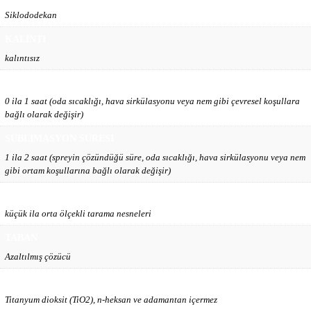
Siklododekan
KALINTI
kalıntısız
TARAMA ZAMANI
0 ila 1 saat (oda sıcaklığı, hava sirkülasyonu veya nem gibi çevresel koşullara
bağlı olarak değişir)
SÜBLIMASYON SÜRESI
1 ila 2 saat (spreyin çözündüğü süre, oda sıcaklığı, hava sirkülasyonu veya nem
gibi ortam koşullarına bağlı olarak değişir)
NESNE BOYUTU
küçük ila orta ölçekli tarama nesneleri
TABAN
Azaltılmış çözücü
SAĞLIK KORUMA
Titanyum dioksit (TiO2), n-heksan ve adamantan içermez