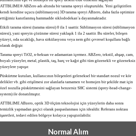
ATTBLIME® ABZero adı altında bir tarama spreyi oluşturuldu. Yeni geliştirilen
kendi kendine uçucu (süblimasyon) 3D tarama spreyi ABzero, daha fazla optimize
ettiğimiz kanıtlanmış hammadde siklododekan’a dayanmaktadır.
Etkili tarama süresi (tarama süresi) 0 ila 1 saattir. Süblimasyon süresi (süblimasyon
süresi), yani spreyin çözünme süresi yaklaşık 1 ila 2 saattir. Bu süreler, bileşen
yüzeyi, oda sıcaklığı, hava sirkülasyonu veya nem gibi çevresel koşullara bağlı
olarak değişir.
Tarama spreyi TiO2, n-heksan ve adamantan içermez. ABZero, tekstil, ahşap, cam,
boyalı yüzeyler, metal, plastik, taş, harç ve kağıt gibi tüm gözenekli ve gözeneksiz
yüzeylere yapışır.
Püskürtme kutuları, kullanıcının bileşenleri geleneksel bir standart nozul ve kör
delikler vb. gibi erişilmesi zor alanlarla tamamen ve homojen bir şekilde mat için
özel nozulla püskürtmesini sağlayan benzersiz SHC sistemi (sprey-head-change-
system) ile donatılmıştır.
ATTBLIME ABzero, optik 3D ölçüm teknolojisi için yüzeylerin daha sonra
temizlik yapmadan geçici olarak paspaslanması için idealdir. Referans noktası
işaretleri, tedavi edilen bölgeye kolayca yapıştırılabilir.
Normal Alım