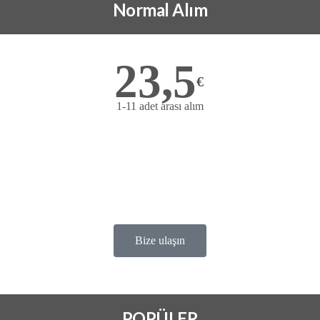
Normal Alım
23,5
€
1-11 adet arası alım
ONLİNE SİTELERDEN ALIM
TEKLİ ALIMLAR
TRENDYOL
HEPSİ BURADA
Bize ulaşın
POLPÜLER ALIM
POPÜLER