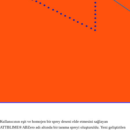
Kullanıcının eşit ve homojen bir sprey deseni elde etmesini sağlayan
ATTBLIME® ABZero adı altında bir tarama spreyi oluşturuldu. Yeni geliştirilen