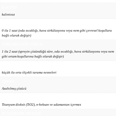
KALINTI
kalıntısız
TARAMA ZAMANI
0 ila 1 saat (oda sıcaklığı, hava sirkülasyonu veya nem gibi çevresel koşullara
bağlı olarak değişir)
SÜBLIMASYON SÜRESI
1 ila 2 saat (spreyin çözündüğü süre, oda sıcaklığı, hava sirkülasyonu veya nem
gibi ortam koşullarına bağlı olarak değişir)
NESNE BOYUTU
küçük ila orta ölçekli tarama nesneleri
TABAN
Azaltılmış çözücü
SAĞLIK KORUMA
Titanyum dioksit (TiO2), n-heksan ve adamantan içermez
PÜSKÜRTME SİSTEMİ