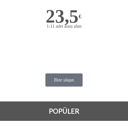
23,5
€
1-11 adet arası alım
ONLİNE SİTELERDEN ALIM
TEKLİ ALIMLAR
TRENDYOL
HEPSİ BURADA
Bize ulaşın
POLPÜLER ALIM
POPÜLER