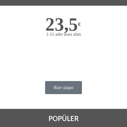
23,5
€
1-11 adet arası alım
ONLİNE SİTELERDEN ALIM
TEKLİ ALIMLAR
TRENDYOL
HEPSİ BURADA
Bize ulaşın
POLPÜLER ALIM
POPÜLER