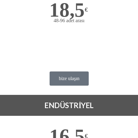
18,5
€
48-96 adet arası
Bize ulaşın
çok avantajlı fiyat
deneme ürünü Ücretsiz
satis@ofems.com
bize ulaşın
ENDÜSTRİYEL
16,5
€