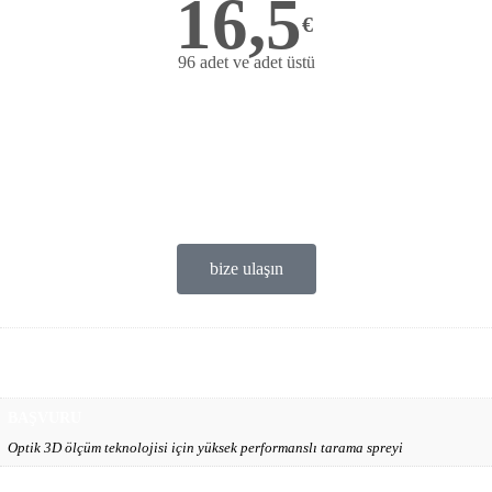
16,5
€
96 adet ve adet üstü
Bize ulaşın
Ticari Firmalar
deneme ürünü Ücretsiz
satis@ofems.com
bize ulaşın
AĞIRLIK
1 lbs
BAŞVURU
Optik 3D ölçüm teknolojisi için yüksek performanslı tarama spreyi
AKTİF MADDE