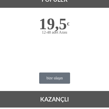
19,5
€
12-48 adet Arası
Bize ulaşın
avantajlı fiyat
Deneme ürünü ücretsiz
satis@ofems.com
bize ulaşın
KAZANÇLI