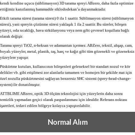
kendi kendine uçucu (süblimasyon) 3D tarama spreyi ABzero, daha fazla optimize
ettiğimiz kanıtlanmış hammadde siklododekan’a dayanmaktadır.
Etkili tarama süresi (tarama süresi) 0 ila 1 saattir. Süblimasyon süresi (süblimasyon
süresi), yani spreyin çözünme süresi yaklaşık 1 ila 2 saattir. Bu süreler, bileşen
yüzeyi, oda sıcaklığı, hava sirkülasyonu veya nem gibi çevresel koşullara bağlı
olarak değişir.
Tarama spreyi TiO2, n-heksan ve adamantan içermez. ABZero, tekstil, ahşap, cam,
boyalı yüzeyler, metal, plastik, taş, harç ve kağıt gibi tüm gözenekli ve gözeneksiz
yüzeylere yapışır.
Püskürtme kutuları, kullanıcının bileşenleri geleneksel bir standart nozul ve kör
delikler vb. gibi erişilmesi zor alanlarla tamamen ve homojen bir şekilde mat için
özel nozulla püskürtmesini sağlayan benzersiz SHC sistemi (sprey-head-change-
system) ile donatılmıştır.
ATTBLIME ABzero, optik 3D ölçüm teknolojisi için yüzeylerin daha sonra
temizlik yapmadan geçici olarak paspaslanması için idealdir. Referans noktası
işaretleri, tedavi edilen bölgeye kolayca yapıştırılabilir.
Normal Alım