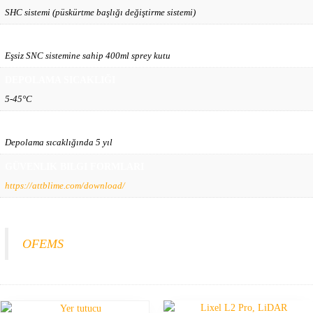
SHC sistemi (püskürtme başlığı değiştirme sistemi)
TESLİMAT FORMU
Eşsiz SNC sistemine sahip 400ml sprey kutu
DEPOLAMA SICAKLIĞI
5-45°C
SON KULLANMA TARİHİ
Depolama sıcaklığında 5 yıl
GÜVENLIK BILGI FORMLARI
https://attblime.com/download/
ÜRÜN ANA SAYFASI
OFEMS