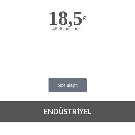
18,5
€
48-96 adet arası
Bize ulaşın
çok avantajlı fiyat
deneme ürünü Ücretsiz
satis@ofems.com
bize ulaşın
ENDÜSTRİYEL