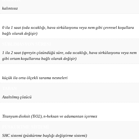
kalıntısız
TARAMA ZAMANI
0 ila 1 saat (oda sıcaklığı, hava sirkülasyonu veya nem gibi çevresel koşullara
bağlı olarak değişir)
SÜBLIMASYON SÜRESI
1 ila 2 saat (spreyin çözündüğü süre, oda sıcaklığı, hava sirkülasyonu veya nem
gibi ortam koşullarına bağlı olarak değişir)
NESNE BOYUTU
küçük ila orta ölçekli tarama nesneleri
TABAN
Azaltılmış çözücü
SAĞLIK KORUMA
Titanyum dioksit (TiO2), n-heksan ve adamantan içermez
PÜSKÜRTME SİSTEMİ
SHC sistemi (püskürtme başlığı değiştirme sistemi)