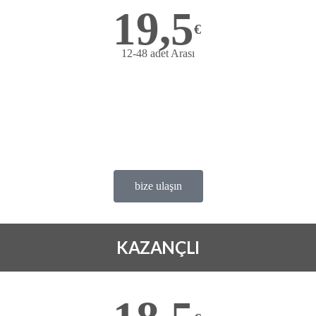
19,5
€
12-48 adet Arası
Bize ulaşın
avantajlı fiyat
Deneme ürünü ücretsiz
satis@ofems.com
bize ulaşın
KAZANÇLI