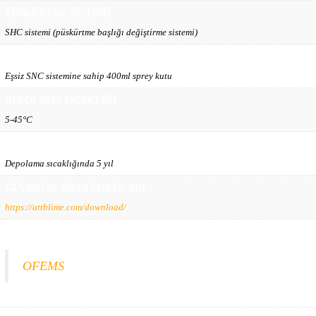
PÜSKÜRTME SİSTEMİ
SHC sistemi (püskürtme başlığı değiştirme sistemi)
TESLİMAT FORMU
Eşsiz SNC sistemine sahip 400ml sprey kutu
DEPOLAMA SICAKLIĞI
5-45°C
SON KULLANMA TARİHİ
Depolama sıcaklığında 5 yıl
GÜVENLIK BILGI FORMLARI
https://attblime.com/download/
ÜRÜN ANA SAYFASI
OFEMS