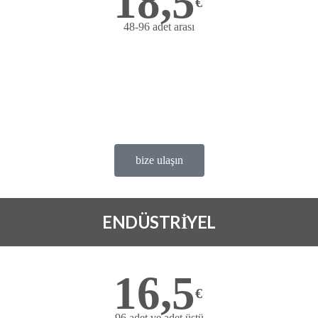
18,5
€
48-96 adet arası
Bize ulaşın
çok avantajlı fiyat
deneme ürünü Ücretsiz
satis@ofems.com
bize ulaşın
ENDÜSTRİYEL
16,5
€
96 adet ve adet üstü