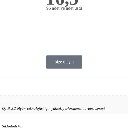
96 adet ve adet üstü
Bize ulaşın
Ticari Firmalar
deneme ürünü Ücretsiz
satis@ofems.com
bize ulaşın
AĞIRLIK
1 lbs
BAŞVURU
Optik 3D ölçüm teknolojisi için yüksek performanslı tarama spreyi
AKTİF MADDE
Siklododekan