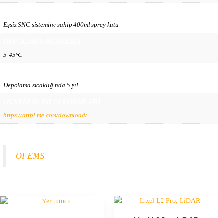
TESLİMAT FORMU
Eşsiz SNC sistemine sahip 400ml sprey kutu
DEPOLAMA SICAKLIĞI
5-45°C
SON KULLANMA TARİHİ
Depolama sıcaklığında 5 yıl
GÜVENLIK BILGI FORMLARI
https://attblime.com/download/
ÜRÜN ANA SAYFASI
OFEMS